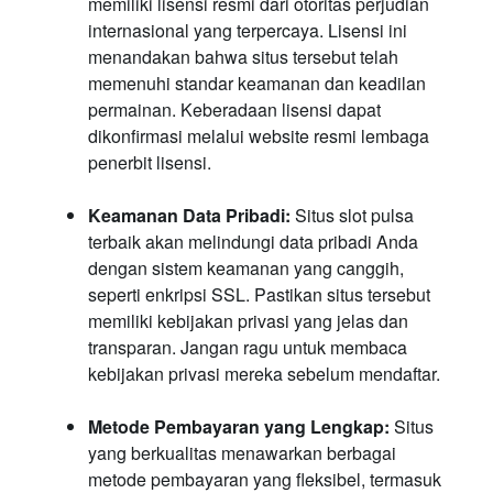
memiliki lisensi resmi dari otoritas perjudian
internasional yang terpercaya. Lisensi ini
menandakan bahwa situs tersebut telah
memenuhi standar keamanan dan keadilan
permainan. Keberadaan lisensi dapat
dikonfirmasi melalui website resmi lembaga
penerbit lisensi.
Keamanan Data Pribadi:
Situs slot pulsa
terbaik akan melindungi data pribadi Anda
dengan sistem keamanan yang canggih,
seperti enkripsi SSL. Pastikan situs tersebut
memiliki kebijakan privasi yang jelas dan
transparan. Jangan ragu untuk membaca
kebijakan privasi mereka sebelum mendaftar.
Metode Pembayaran yang Lengkap:
Situs
yang berkualitas menawarkan berbagai
metode pembayaran yang fleksibel, termasuk