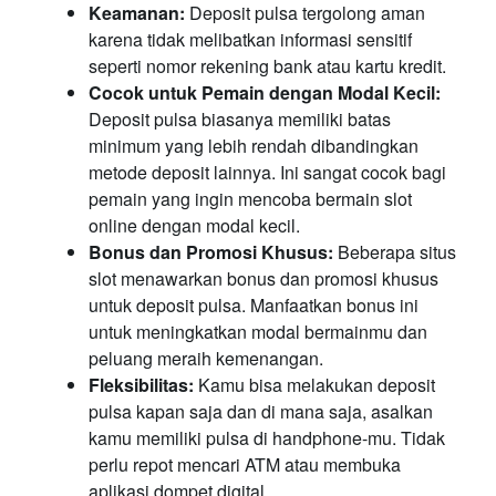
Keamanan:
Deposit pulsa tergolong aman
karena tidak melibatkan informasi sensitif
seperti nomor rekening bank atau kartu kredit.
Cocok untuk Pemain dengan Modal Kecil:
Deposit pulsa biasanya memiliki batas
minimum yang lebih rendah dibandingkan
metode deposit lainnya. Ini sangat cocok bagi
pemain yang ingin mencoba bermain slot
online dengan modal kecil.
Bonus dan Promosi Khusus:
Beberapa situs
slot menawarkan bonus dan promosi khusus
untuk deposit pulsa. Manfaatkan bonus ini
untuk meningkatkan modal bermainmu dan
peluang meraih kemenangan.
Fleksibilitas:
Kamu bisa melakukan deposit
pulsa kapan saja dan di mana saja, asalkan
kamu memiliki pulsa di handphone-mu. Tidak
perlu repot mencari ATM atau membuka
aplikasi dompet digital.