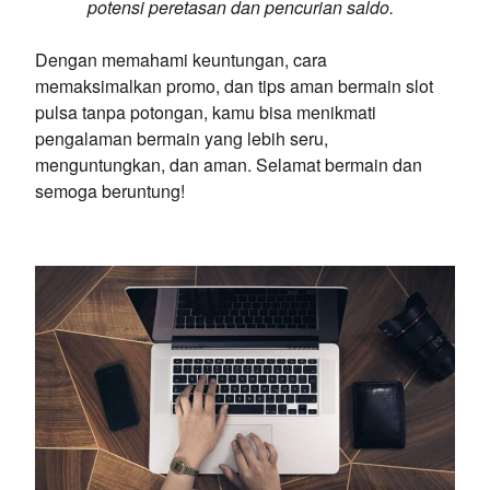
potensi peretasan dan pencurian saldo.
Dengan memahami keuntungan, cara
memaksimalkan promo, dan tips aman bermain slot
pulsa tanpa potongan, kamu bisa menikmati
pengalaman bermain yang lebih seru,
menguntungkan, dan aman. Selamat bermain dan
semoga beruntung!