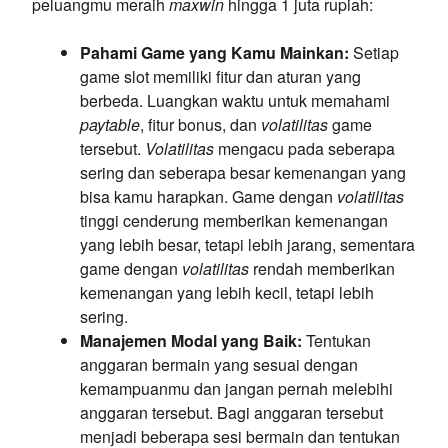
peluangmu meraih
maxwin
hingga 1 juta rupiah:
Pahami Game yang Kamu Mainkan:
Setiap
game slot memiliki fitur dan aturan yang
berbeda. Luangkan waktu untuk memahami
paytable
, fitur bonus, dan
volatilitas
game
tersebut.
Volatilitas
mengacu pada seberapa
sering dan seberapa besar kemenangan yang
bisa kamu harapkan. Game dengan
volatilitas
tinggi cenderung memberikan kemenangan
yang lebih besar, tetapi lebih jarang, sementara
game dengan
volatilitas
rendah memberikan
kemenangan yang lebih kecil, tetapi lebih
sering.
Manajemen Modal yang Baik:
Tentukan
anggaran bermain yang sesuai dengan
kemampuanmu dan jangan pernah melebihi
anggaran tersebut. Bagi anggaran tersebut
menjadi beberapa sesi bermain dan tentukan