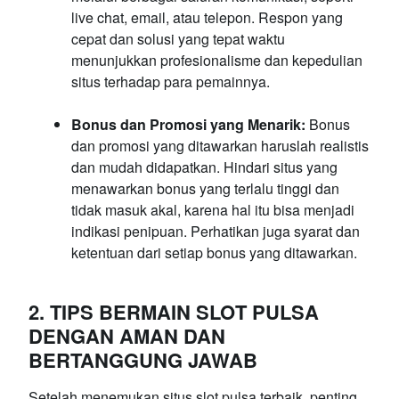
live chat, email, atau telepon. Respon yang
cepat dan solusi yang tepat waktu
menunjukkan profesionalisme dan kepedulian
situs terhadap para pemainnya.
Bonus dan Promosi yang Menarik:
Bonus
dan promosi yang ditawarkan haruslah realistis
dan mudah didapatkan. Hindari situs yang
menawarkan bonus yang terlalu tinggi dan
tidak masuk akal, karena hal itu bisa menjadi
indikasi penipuan. Perhatikan juga syarat dan
ketentuan dari setiap bonus yang ditawarkan.
2. TIPS BERMAIN SLOT PULSA
DENGAN AMAN DAN
BERTANGGUNG JAWAB
Setelah menemukan situs slot pulsa terbaik, penting