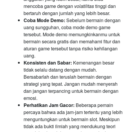
mencoba game dengan
volatilitas
tinggi dan
bertaruh dengan jumlah yang lebih besar.
Coba Mode Demo:
Sebelum bermain dengan
uang sungguhan, coba mode demo game
tersebut. Mode demo memungkinkanmu untuk
bermain secara gratis dan memahami fitur dan
aturan game tersebut tanpa risiko kehilangan
uang.
Konsisten dan Sabar:
Kemenangan besar
tidak selalu datang dengan mudah.
Bersabarlah dan teruslah bermain dengan
strategi yang tepat. Jangan mudah menyerah
dan jangan terpancing untuk bermain dengan
emosi.
Perhatikan Jam Gacor:
Beberapa pemain
percaya bahwa ada jam-jam tertentu yang lebih
menguntungkan untuk bermain slot. Meskipun
tidak ada bukti ilmiah yang mendukung teori