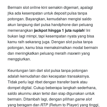
Bermain slot online kini semakin digemari, apalagi
jika ada kesempatan untuk deposit pulsa tanpa
potongan. Bayangkan, kemudahan mengisi saldo
akun langsung dari pulsa handphone dan peluang
memenangkan
jackpot hingga 1 juta rupiah
! Ini
bukan lagi mimpi, tapi kesempatan nyata yang bisa
kamu raih sekarang juga. Dengan slot pulsa tanpa
potongan, kamu bisa memaksimalkan modal bermain
dan meningkatkan peluang meraih
maxwin
yang
menggiurkan.
Keuntungan lain dari slot pulsa tanpa potongan
adalah kemudahan dan kecepatan transaksinya.
Tidak perlu lagi ribet dengan transfer bank atau
dompet digital. Cukup beberapa langkah sederhana,
saldo akunmu akan terisi dan siap digunakan untuk
bermain. Ditambah lagi, dengan pilihan
game slot
yang beragam dan
RTP
(Return to Player) yang tinggi,