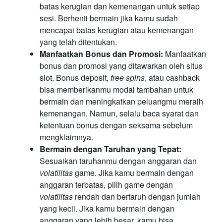
batas kerugian dan kemenangan untuk setiap
sesi. Berhenti bermain jika kamu sudah
mencapai batas kerugian atau kemenangan
yang telah ditentukan.
Manfaatkan Bonus dan Promosi:
Manfaatkan
bonus dan promosi yang ditawarkan oleh situs
slot. Bonus deposit,
free spins
, atau cashback
bisa memberikanmu modal tambahan untuk
bermain dan meningkatkan peluangmu meraih
kemenangan. Namun, selalu baca syarat dan
ketentuan bonus dengan seksama sebelum
mengklaimnya.
Bermain dengan Taruhan yang Tepat:
Sesuaikan taruhanmu dengan anggaran dan
volatilitas
game. Jika kamu bermain dengan
anggaran terbatas, pilih game dengan
volatilitas
rendah dan bertaruh dengan jumlah
yang kecil. Jika kamu bermain dengan
anggaran yang lebih besar, kamu bisa