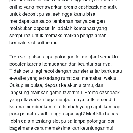
online yang menawarkan promo cashback menarik
untuk deposit pulsa, sehingga kamu bisa
mendapatkan saldo tambahan hanya dengan
melakukan deposit. Ini adalah kombinasi yang
sempurna untuk memaksimalkan pengalaman
bermain slot online-mu.
Tren slot pulsa tanpa potongan ini menjadi semakin
populer karena kemudahan dan keuntungannya.
Tidak perlu lagi repot dengan transfer antar bank atau
e-wallet yang terkadang rumit dan memakan waktu.
Cukup isi pulsa, deposit ke akun slotmu, dan
langsung mainkan game favoritmu. Promo cashback
yang ditawarkan juga menjadi daya tarik tersendiri,
karena memberikan nilai tambah yang signifikan bagi
para pemain. Jadi, tunggu apa lagi? Mari kita bahas
lebih dalam tentang slot pulsa tanpa potongan dan
bagaimana cara memaksimalkan keuntunganmu!