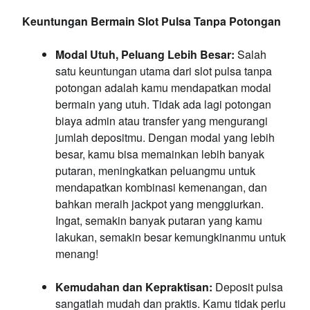
Keuntungan Bermain Slot Pulsa Tanpa Potongan
Modal Utuh, Peluang Lebih Besar:
Salah
satu keuntungan utama dari slot pulsa tanpa
potongan adalah kamu mendapatkan modal
bermain yang utuh. Tidak ada lagi potongan
biaya admin atau transfer yang mengurangi
jumlah depositmu. Dengan modal yang lebih
besar, kamu bisa memainkan lebih banyak
putaran, meningkatkan peluangmu untuk
mendapatkan kombinasi kemenangan, dan
bahkan meraih jackpot yang menggiurkan.
Ingat, semakin banyak putaran yang kamu
lakukan, semakin besar kemungkinanmu untuk
menang!
Kemudahan dan Kepraktisan:
Deposit pulsa
sangatlah mudah dan praktis. Kamu tidak perlu