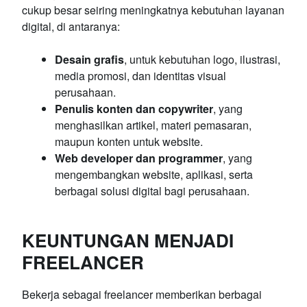
cukup besar seiring meningkatnya kebutuhan layanan
digital, di antaranya:
Desain grafis
, untuk kebutuhan logo, ilustrasi,
media promosi, dan identitas visual
perusahaan.
Penulis konten dan copywriter
, yang
menghasilkan artikel, materi pemasaran,
maupun konten untuk website.
Web developer dan programmer
, yang
mengembangkan website, aplikasi, serta
berbagai solusi digital bagi perusahaan.
KEUNTUNGAN MENJADI
FREELANCER
Bekerja sebagai freelancer memberikan berbagai