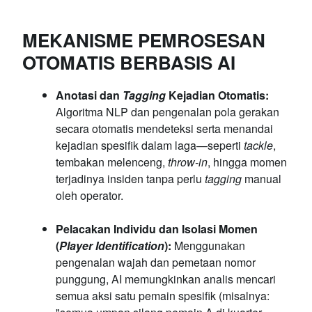
MEKANISME PEMROSESAN
OTOMATIS BERBASIS AI
Anotasi dan
Tagging
Kejadian Otomatis:
Algoritma NLP dan pengenalan pola gerakan
secara otomatis mendeteksi serta menandai
kejadian spesifik dalam laga—seperti
tackle
,
tembakan melenceng,
throw-in
, hingga momen
terjadinya insiden tanpa perlu
tagging
manual
oleh operator.
Pelacakan Individu dan Isolasi Momen
(
Player Identification
):
Menggunakan
pengenalan wajah dan pemetaan nomor
punggung, AI memungkinkan analis mencari
semua aksi satu pemain spesifik (misalnya: