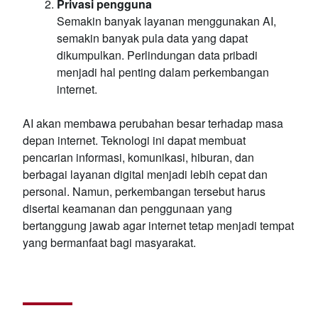
Privasi pengguna
Semakin banyak layanan menggunakan AI,
semakin banyak pula data yang dapat
dikumpulkan. Perlindungan data pribadi
menjadi hal penting dalam perkembangan
internet.
AI akan membawa perubahan besar terhadap masa
depan internet. Teknologi ini dapat membuat
pencarian informasi, komunikasi, hiburan, dan
berbagai layanan digital menjadi lebih cepat dan
personal. Namun, perkembangan tersebut harus
disertai keamanan dan penggunaan yang
bertanggung jawab agar internet tetap menjadi tempat
yang bermanfaat bagi masyarakat.