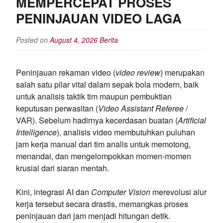
MEMPERCEPAT PROSES
PENINJAUAN VIDEO LAGA
Posted on
August 4, 2026
Berita
Peninjauan rekaman video (
video review
) merupakan
salah satu pilar vital dalam sepak bola modern, baik
untuk analisis taktik tim maupun pembuktian
keputusan perwasitan (
Video Assistant Referee
/
VAR). Sebelum hadirnya kecerdasan buatan (
Artificial
Intelligence
), analisis video membutuhkan puluhan
jam kerja manual dari tim analis untuk memotong,
menandai, dan mengelompokkan momen-momen
krusial dari siaran mentah.
Kini, integrasi AI dan
Computer Vision
merevolusi alur
kerja tersebut secara drastis, memangkas proses
peninjauan dari jam menjadi hitungan detik.