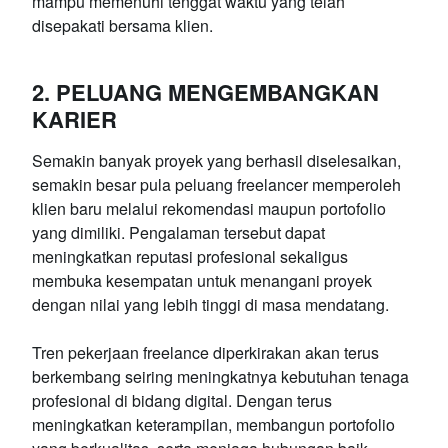
mampu memenuhi tenggat waktu yang telah
disepakati bersama klien.
2. PELUANG MENGEMBANGKAN
KARIER
Semakin banyak proyek yang berhasil diselesaikan,
semakin besar pula peluang freelancer memperoleh
klien baru melalui rekomendasi maupun portofolio
yang dimiliki. Pengalaman tersebut dapat
meningkatkan reputasi profesional sekaligus
membuka kesempatan untuk menangani proyek
dengan nilai yang lebih tinggi di masa mendatang.
Tren pekerjaan freelance diperkirakan akan terus
berkembang seiring meningkatnya kebutuhan tenaga
profesional di bidang digital. Dengan terus
meningkatkan keterampilan, membangun portofolio