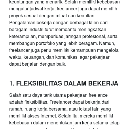
keuntungan yang menarik. Selain memiliki kebebasan
mengatur jadwal kerja, freelancer juga dapat memilih
proyek sesuai dengan minat dan keahlian.
Pengalaman bekerja dengan berbagai klien dari
beragam industri turut membantu meningkatkan
keterampilan, memperluas jaringan profesional, serta
membangun portofolio yang lebih beragam. Namun,
freelancer juga perlu memiliki kemampuan mengelola
waktu, keuangan, dan komunikasi agar pekerjaan
dapat berjalan dengan baik.
1. FLEKSIBILITAS DALAM BEKERJA
Salah satu daya tarik utama pekerjaan freelance
adalah fleksibilitas. Freelancer dapat bekerja dari
rumah, ruang kerja bersama, atau lokasi lain yang
memiliki akses internet. Selain itu, mereka memiliki
kebebasan dalam menentukan jam kerja selama tetap