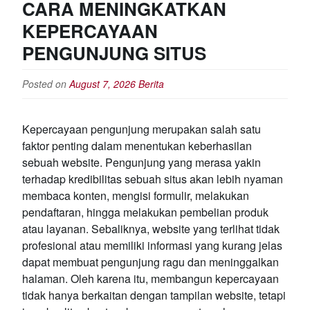
CARA MENINGKATKAN
KEPERCAYAAN
PENGUNJUNG SITUS
Posted on
August 7, 2026
Berita
Kepercayaan pengunjung merupakan salah satu
faktor penting dalam menentukan keberhasilan
sebuah website. Pengunjung yang merasa yakin
terhadap kredibilitas sebuah situs akan lebih nyaman
membaca konten, mengisi formulir, melakukan
pendaftaran, hingga melakukan pembelian produk
atau layanan. Sebaliknya, website yang terlihat tidak
profesional atau memiliki informasi yang kurang jelas
dapat membuat pengunjung ragu dan meninggalkan
halaman. Oleh karena itu, membangun kepercayaan
tidak hanya berkaitan dengan tampilan website, tetapi