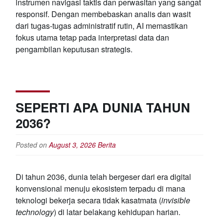
instrumen navigasi taktis dan perwasitan yang sangat
responsif. Dengan membebaskan analis dan wasit
dari tugas-tugas administratif rutin, AI memastikan
fokus utama tetap pada interpretasi data dan
pengambilan keputusan strategis.
SEPERTI APA DUNIA TAHUN
2036?
Posted on
August 3, 2026
Berita
Di tahun 2036, dunia telah bergeser dari era digital
konvensional menuju ekosistem terpadu di mana
teknologi bekerja secara tidak kasatmata (
invisible
technology
) di latar belakang kehidupan harian.