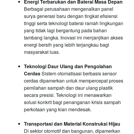
Energi Terbarukan dan Baterai Masa Depan
Berbagai perusahaan mengenalkan panel
surya generasi baru dengan tingkat efisiensi
tinggi serta teknologi baterai ramah lingkungan
yang tidak lagi bergantung pada bahan
tambang langka. Inovasi ini menjanjikan akses
energi bersih yang lebih terjangkau bagi
masyarakat luas.
Teknologi Daur Ulang dan Pengolahan
Cerdas
Sistem otomatisasi berbasis sensor
cerdas dipamerkan untuk mempercepat proses
pemilahan sampah dan daur ulang plastik
secara presisi. Teknologi ini menawarkan
solusi konkrit bagi penanganan krisis sampah
perkotaan yang kian mendesak.
Transportasi dan Material Konstruksi Hijau
Di sektor otomotif dan bangunan, dipamerkan