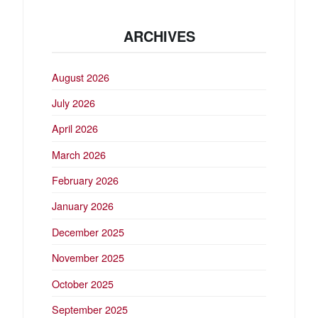
ARCHIVES
August 2026
July 2026
April 2026
March 2026
February 2026
January 2026
December 2025
November 2025
October 2025
September 2025