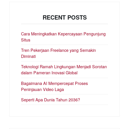
RECENT POSTS
Cara Meningkatkan Kepercayaan Pengunjung
Situs
Tren Pekerjaan Freelance yang Semakin
Diminati
Teknologi Ramah Lingkungan Menjadi Sorotan
dalam Pameran Inovasi Global
Bagaimana AI Mempercepat Proses
Peninjauan Video Laga
Seperti Apa Dunia Tahun 2036?