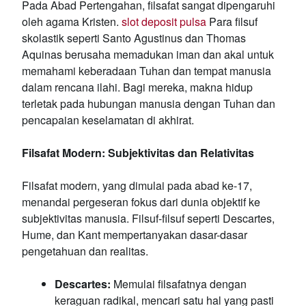
Pada Abad Pertengahan, filsafat sangat dipengaruhi
oleh agama Kristen.
slot deposit pulsa
Para filsuf
skolastik seperti Santo Agustinus dan Thomas
Aquinas berusaha memadukan iman dan akal untuk
memahami keberadaan Tuhan dan tempat manusia
dalam rencana ilahi. Bagi mereka, makna hidup
terletak pada hubungan manusia dengan Tuhan dan
pencapaian keselamatan di akhirat.
Filsafat Modern: Subjektivitas dan Relativitas
Filsafat modern, yang dimulai pada abad ke-17,
menandai pergeseran fokus dari dunia objektif ke
subjektivitas manusia. Filsuf-filsuf seperti Descartes,
Hume, dan Kant mempertanyakan dasar-dasar
pengetahuan dan realitas.
Descartes:
Memulai filsafatnya dengan
keraguan radikal, mencari satu hal yang pasti