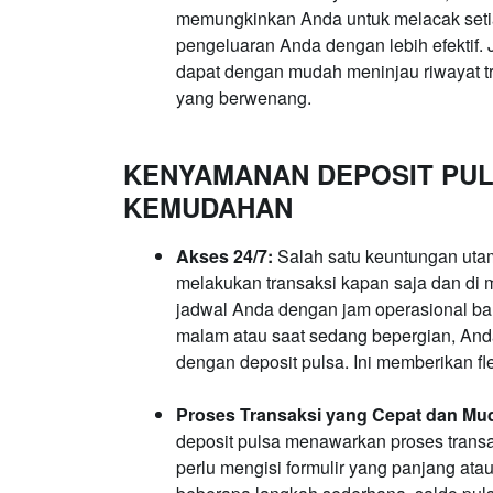
memungkinkan Anda untuk melacak seti
pengeluaran Anda dengan lebih efektif. 
dapat dengan mudah meninjau riwayat 
yang berwenang.
KENYAMANAN DEPOSIT PUL
KEMUDAHAN
Akses 24/7:
Salah satu keuntungan uta
melakukan transaksi kapan saja dan di 
jadwal Anda dengan jam operasional ba
malam atau saat sedang bepergian, Anda
dengan deposit pulsa. Ini memberikan fle
Proses Transaksi yang Cepat dan Mu
deposit pulsa menawarkan proses transa
perlu mengisi formulir yang panjang at