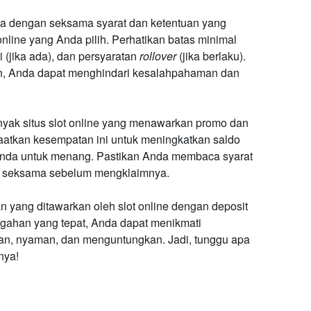
 dengan seksama syarat dan ketentuan yang
 online yang Anda pilih. Perhatikan batas minimal
 (jika ada), dan persyaratan
rollover
(jika berlaku).
n, Anda dapat menghindari kesalahpahaman dan
yak situs slot online yang menawarkan promo dan
aatkan kesempatan ini untuk meningkatkan saldo
nda untuk menang. Pastikan Anda membaca syarat
n seksama sebelum mengklaimnya.
ng ditawarkan oleh slot online dengan deposit
gahan yang tepat, Anda dapat menikmati
man, nyaman, dan menguntungkan. Jadi, tunggu apa
nya!