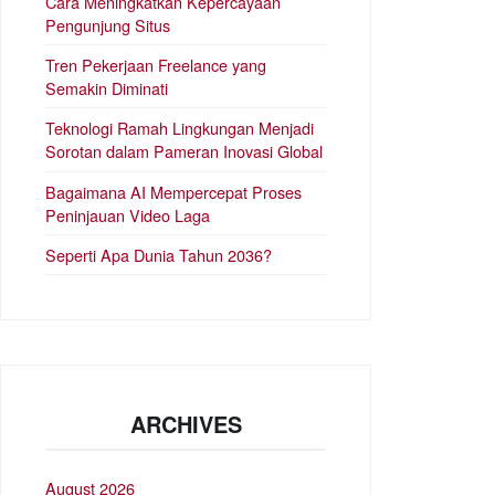
Cara Meningkatkan Kepercayaan
Pengunjung Situs
Tren Pekerjaan Freelance yang
Semakin Diminati
Teknologi Ramah Lingkungan Menjadi
Sorotan dalam Pameran Inovasi Global
Bagaimana AI Mempercepat Proses
Peninjauan Video Laga
Seperti Apa Dunia Tahun 2036?
ARCHIVES
August 2026