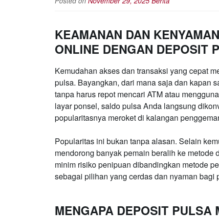
Posted on
November 29, 2025
Berita
KEAMANAN DAN KENYAMAN
ONLINE DENGAN DEPOSIT 
Kemudahan akses dan transaksi yang cepat men
pulsa. Bayangkan, dari mana saja dan kapan sa
tanpa harus repot mencari ATM atau menggun
layar ponsel, saldo pulsa Anda langsung dikon
popularitasnya meroket di kalangan penggemar j
Popularitas ini bukan tanpa alasan. Selain k
mendorong banyak pemain beralih ke metode dep
minim risiko penipuan dibandingkan metode pe
sebagai pilihan yang cerdas dan nyaman bagi p
MENGAPA DEPOSIT PULSA