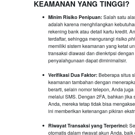
KEAMANAN YANG TINGGI?
Minim Risiko Penipuan:
Salah satu ala
adalah karena menghilangkan kebutuhan u
rekening bank atau detail kartu kredit
terdaftar, sehingga mengurangi risiko
ph
memiliki sistem keamanan yang ketat un
transaksi diawasi dan dienkripsi dengan
penyalahgunaan dapat diminimalisir.
Verifikasi Dua Faktor:
Beberapa situs s
keamanan tambahan dengan menerapkan ve
berarti, selain nomor telepon, Anda jug
melalui SMS. Dengan 2FA, bahkan jika 
Anda, mereka tetap tidak bisa mengakses
ini memberikan ketenangan pikiran ekstr
Riwayat Transaksi yang Terperinci:
Sem
otomatis dalam riwayat akun Anda, baik 