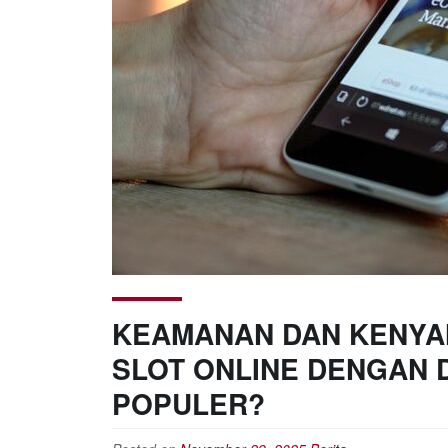
KEAMANAN DAN KENYA
SLOT ONLINE DENGAN 
POPULER?