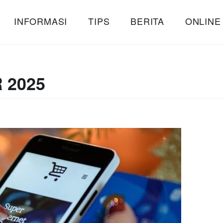
INFORMASI
TIPS
BERITA
ONLINE
 2025