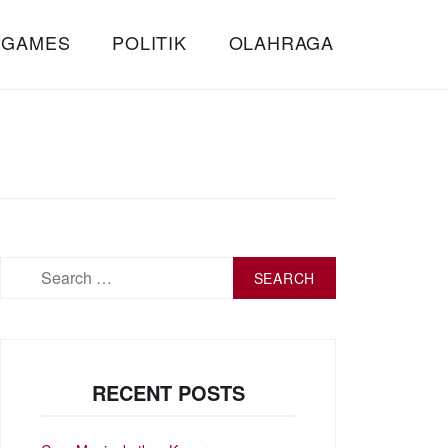
 GAMES
POLITIK
OLAHRAGA
Search
for:
RECENT POSTS