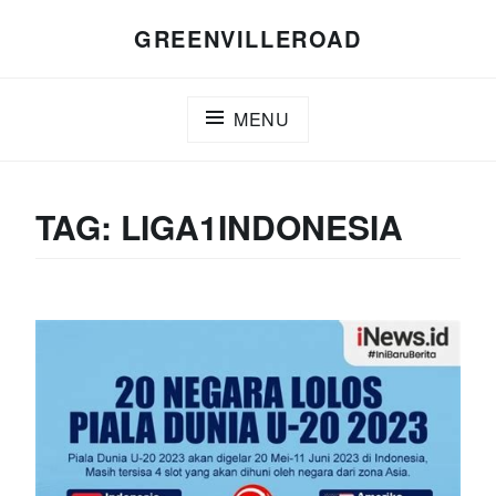
Skip
GREENVILLEROAD
to
content
MENU
TAG:
LIGA1INDONESIA