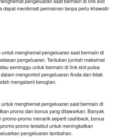
menghemat pengeluaran saat bermain di link slot
ta dapat menikmati permainan tanpa perlu khawatir
kan untuk menghemat pengeluaran saat bermain di
 batasan pengeluaran. Tentukan jumlah maksimal
tau seminggu untuk bermain di link slot pulsa.
in dalam mengontrol pengeluaran Anda dan tidak
sudah mengalami kerugian.
n untuk menghemat pengeluaran saat bermain di
atkan promo dan bonus yang ditawarkan. Banyak
an promo-promo menarik seperti cashback, bonus
n promo-promo tersebut untuk meningkatkan
eluarkan pengeluaran tambahan.