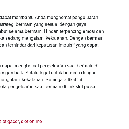
uga dapat membantu Anda menghemat pengeluaran
n strategi bermain yang sesuai dengan gaya
ebut selama bermain. Hindari terpancing emosi dan
ika sedang mengalami kekalahan. Dengan bermain
dan terhindar dari keputusan impulsif yang dapat
a dapat menghemat pengeluaran saat bermain di
dengan baik. Selalu ingat untuk bermain dengan
mengalami kekalahan. Semoga artikel ini
 pengeluaran saat bermain di link slot pulsa.
slot gacor
,
slot online