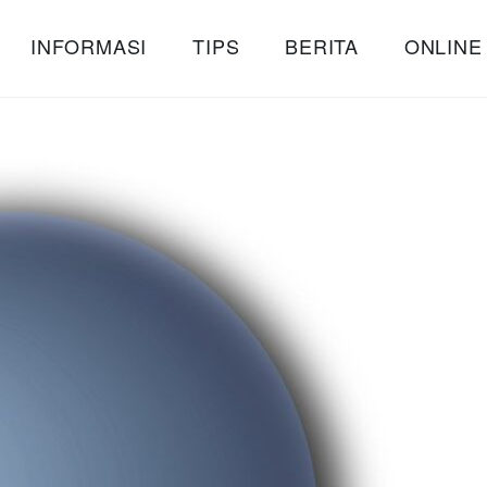
INFORMASI
TIPS
BERITA
ONLINE