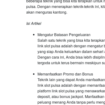
beberapa teknik yang bisa kita terapkan untuk 
pulsa. Dengan menerapkan teknik-teknik ini, ki
akan menguras kantong.
Isi Artikel
Mengatur Batasan Pengeluaran
Salah satu teknik yang bisa kita terap
link slot pulsa adalah dengan mengatur
yang siap Anda keluarkan dalam sehari a
Dengan cara ini, Anda bisa lebih disipl
tergoda untuk terus bermain meskipun 
Memanfaatkan Promo dan Bonus
Teknik lain yang dapat Anda manfaatka
link slot pulsa adalah dengan memanfa
platform link slot pulsa yang menawark
deposit, atau bonus jackpot. Manfaatka
peluang menang Anda tanpa perlu meng